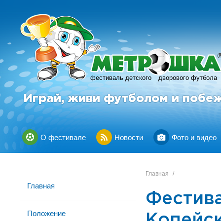
фестиваль детского
дворового футбола
Играй, живи футболом и побе
О фестивале
Новости
Фото и видео
Главная
/
Главная
Фестив
Положение
Копейс