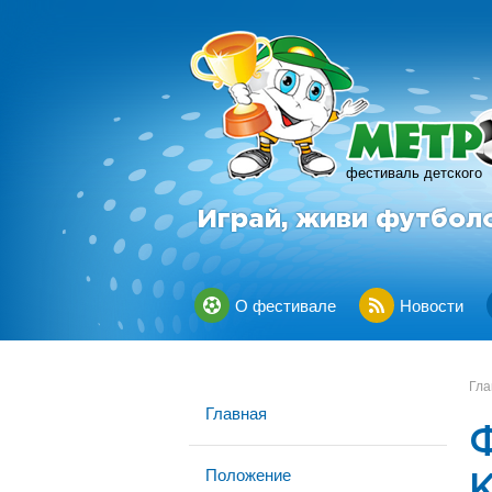
фестиваль детского
Играй, живи футбол
О фестивале
Новости
Гла
Главная
Положение