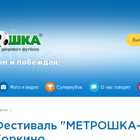
R
Выб
дворового футбола
ом и побеждай!
Фото и видео
Суперкубок
О нас говорят
вная
/
Фестиваль "МЕТРОШКА-
Коркино