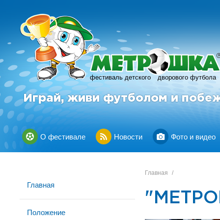
фестиваль детского
дворового футбола
Играй, живи футболом и побе
О фестивале
Новости
Фото и видео
Главная
/
Главная
"МЕТРО
Положение