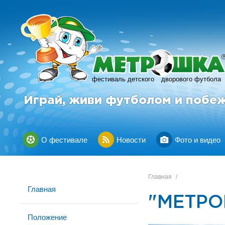
фестиваль детского
дворового футбола
Играй, живи футболом и побе
О фестивале
Новости
Фото и видео
Главная
/
Главная
"МЕТРО
Положение