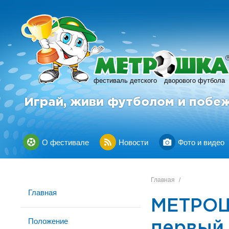
фестиваль детского
дворового футбола
Играй, живи футболом и побе
О фестивале
Новости
Фото и видео
Главная
/
Главная
МЕТРОШ
Положение
первый.