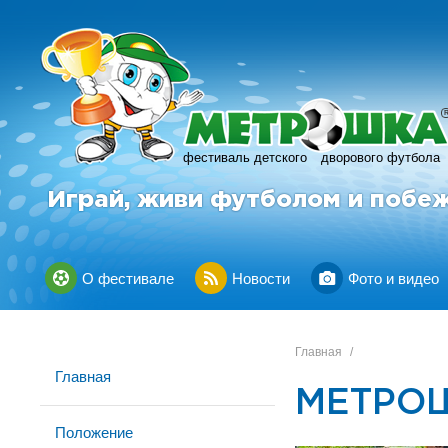
фестиваль детского
дворового футбола
Играй, живи футболом и побе
О фестивале
Новости
Фото и видео
Главная
/
Главная
МЕТРОШ
Положение