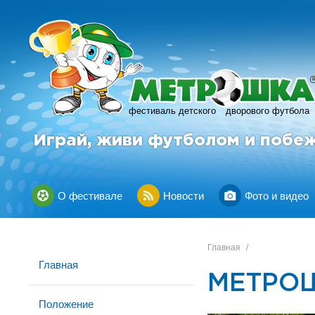
фестиваль детского
дворового футбола
Играй, живи футболом и побе
О фестивале
Новости
Фото и видео
Главная
/
Главная
МЕТРОШ
Положение