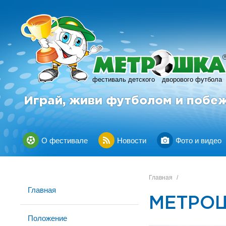
фестиваль детского
дворового футбола
Играй, живи футболом и побе
О фестивале
Новости
Фото и видео
Главная
/
Главная
МЕТРОШ
Положение