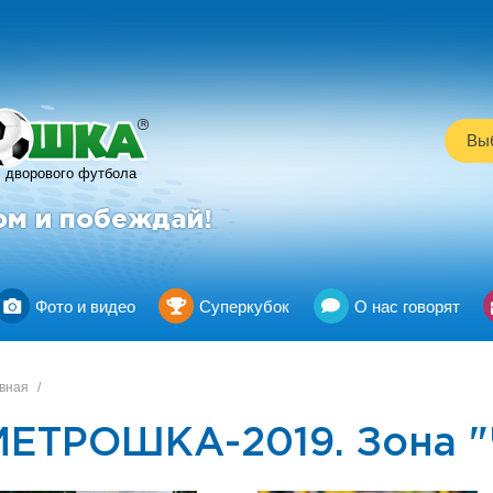
R
Выб
дворового футбола
ом и побеждай!
Фото и видео
Суперкубок
О нас говорят
вная
/
МЕТРОШКА-2019. Зона "