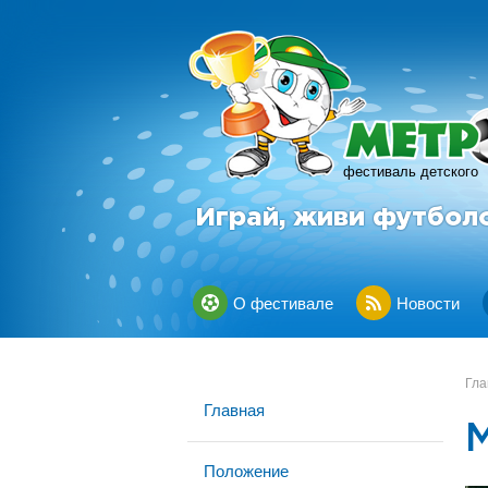
фестиваль детского
Играй, живи футбол
О фестивале
Новости
Гла
Главная
Положение