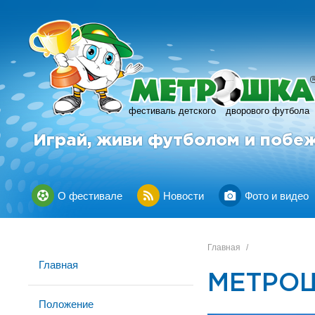
фестиваль детского
дворового футбола
Играй, живи футболом и побе
О фестивале
Новости
Фото и видео
Главная
/
Главная
МЕТРОШ
Положение