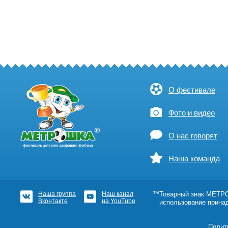
О фестивале
Фото и видео
О нас говорят
Наша команда
Наша группа
Наш канал
™Товарный знак МЕТРОШ
Вконтакте
на YouTube
использование прина
Полит