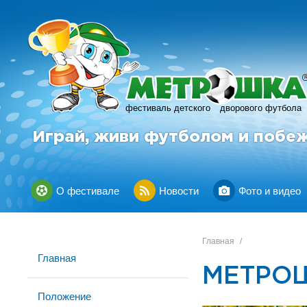
фестиваль детского
дворового футбола
Играй, живи футболом и побе
О фестивале
Новости
Фото и видео
Главная
/
Главная
МЕТРОШ
Положение