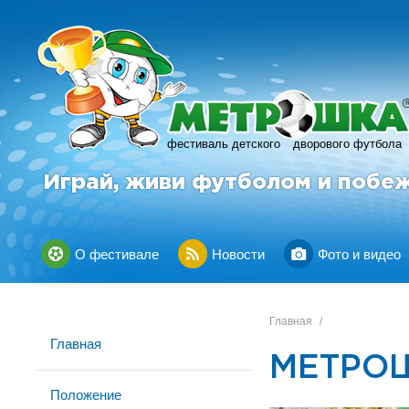
фестиваль детского
дворового футбола
Играй, живи футболом и побе
О фестивале
Новости
Фото и видео
Главная
/
Главная
МЕТРОШ
Положение