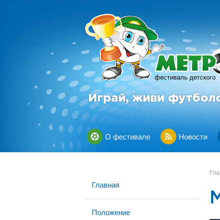
фестиваль детского
Играй, живи футбол
О фестивале
Новости
Гла
Главная
Положение