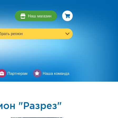
Наш магазин
рать регион
Партнерам
Наша команда
он "Разрез"