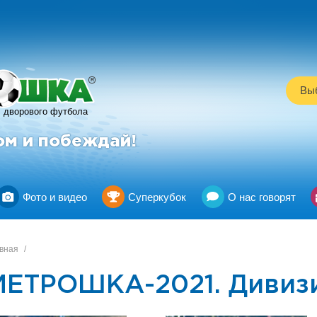
R
Выб
дворового футбола
ом и побеждай!
Фото и видео
Суперкубок
О нас говорят
вная
/
МЕТРОШКА-2021. Дивизи