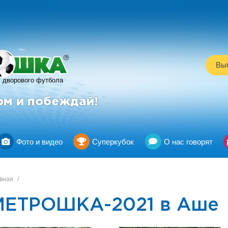
R
Выб
дворового футбола
ом и побеждай!
Фото и видео
Суперкубок
О нас говорят
вная
/
МЕТРОШКА-2021 в Аше