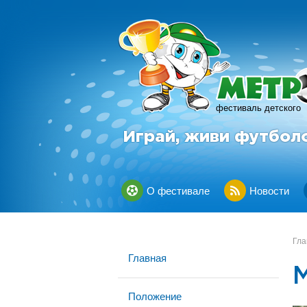
фестиваль детского
Играй, живи футбол
О фестивале
Новости
Гла
Главная
Положение