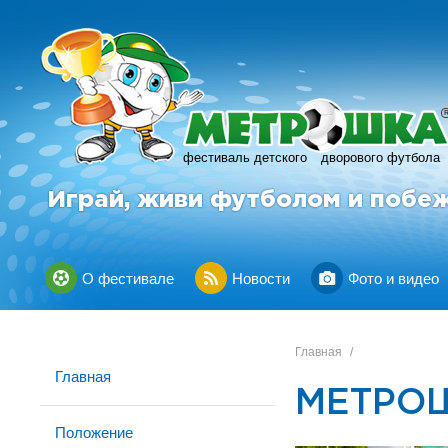
фестиваль детского
дворового футбола
Играй, живи футболом и побе
О фестивале
Новости
Фото и видео
Главная
/
Главная
МЕТРОШ
Положение