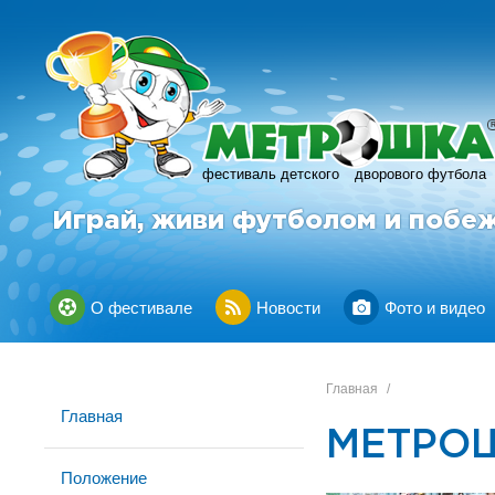
фестиваль детского
дворового футбола
Играй, живи футболом и побе
О фестивале
Новости
Фото и видео
Главная
/
Главная
МЕТРОШ
Положение