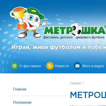
фестиваль детского
дворового футбола
Играй, живи футболом и побе
О фестивале
Новости
Фото и видео
Главная
/
Главная
МЕТРОШ
Положение