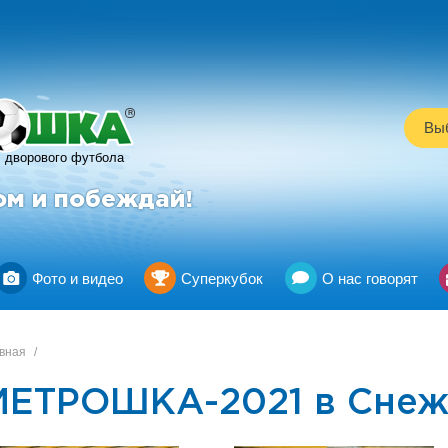
R
Выб
дворового футбола
ом и побеждай!
Фото и видео
Суперкубок
О нас говорят
вная
/
МЕТРОШКА-2021 в Снеж