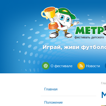
фестиваль детского
Играй, живи футбол
О фестивале
Новости
Гла
Главная
Положение