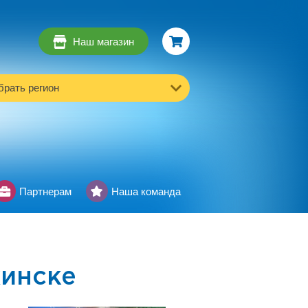
Наш магазин
рать регион
Партнерам
Наша команда
инске