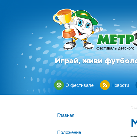
фестиваль детского
Играй, живи футбол
О фестивале
Новости
Гла
Главная
Положение