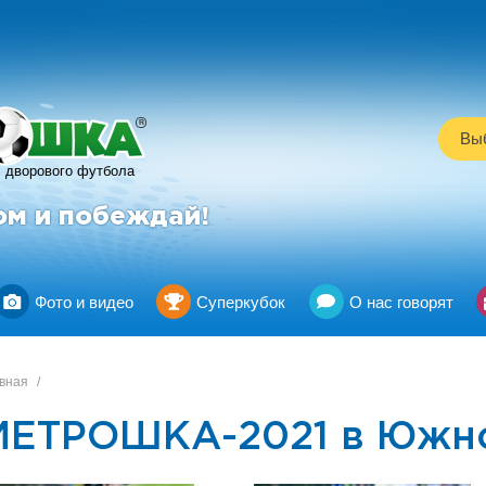
R
Выб
дворового футбола
ом и побеждай!
Фото и видео
Суперкубок
О нас говорят
вная
/
МЕТРОШКА-2021 в Южно