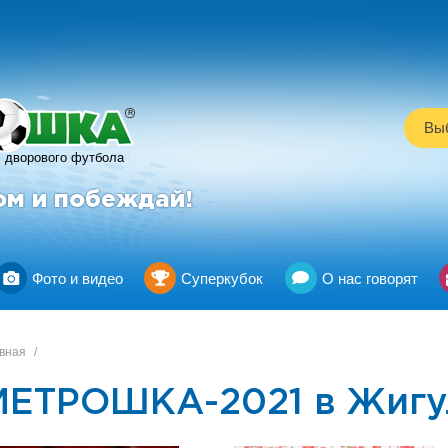
R
Выб
дворового футбола
ом и побеждай!
Фото и видео
Суперкубок
О нас говорят
вная
/
МЕТРОШКА-2021 в Жигу