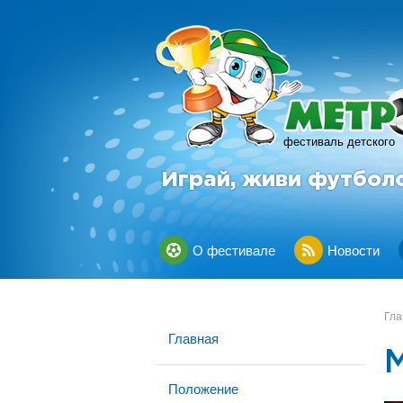
фестиваль детского
Играй, живи футбол
О фестивале
Новости
Гла
Главная
Положение