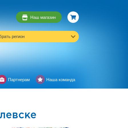
Наш магазин
рать регион
Партнерам
Наша команда
левске