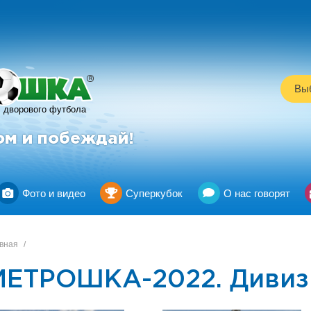
R
Выб
дворового футбола
ом и побеждай!
Фото и видео
Суперкубок
О нас говорят
вная
/
МЕТРОШКА-2022. Дивизи