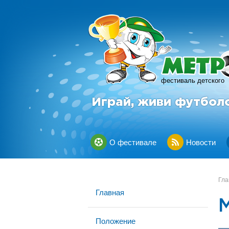
фестиваль детского
Играй, живи футбол
О фестивале
Новости
Гла
Главная
Положение