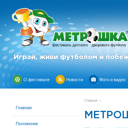
фестиваль детского
дворового футбола
Играй, живи футболом и побе
О фестивале
Новости
Фото и видео
Главная
/
Главная
МЕТРОШ
Положение