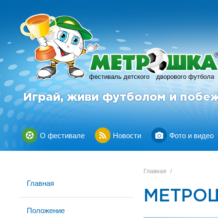
фестиваль детского
дворового футбола
Играй, живи футболом и побе
О фестивале
Новости
Фото и видео
Главная
/
Главная
МЕТРОШ
Положение