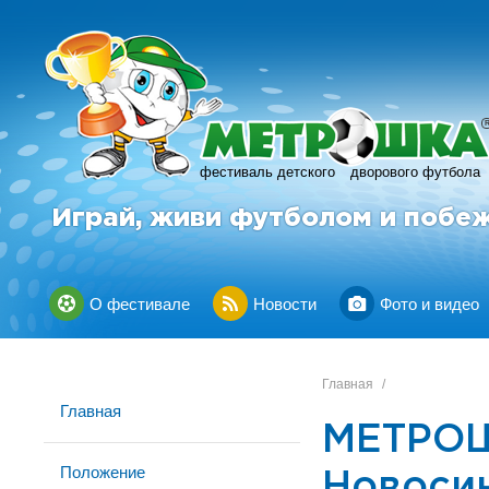
фестиваль детского
дворового футбола
Играй, живи футболом и побе
О фестивале
Новости
Фото и видео
Главная
/
Главная
МЕТРОШ
Положение
Новоси