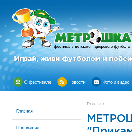
фестиваль детского
дворового футбола
Играй, живи футболом и побе
О фестивале
Новости
Фото и видео
Главная
/
Главная
МЕТРОШ
Положение
"Прика