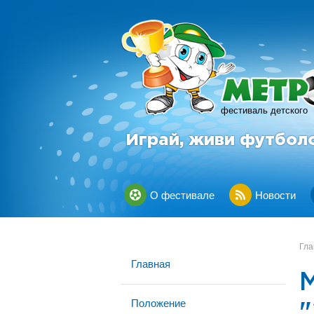
фестиваль детского
Играй, живи футбол
О фестивале
Новости
Гла
Главная
Положение