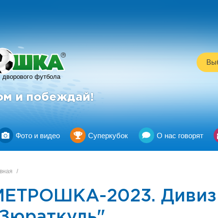
R
Выб
дворового футбола
ом и побеждай!
Фото и видео
Суперкубок
О нас говорят
вная
/
МЕТРОШКА-2023. Дивиз
"Зюраткуль"