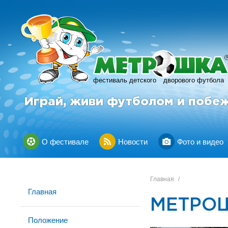
фестиваль детского
дворового футбола
Играй, живи футболом и побе
О фестивале
Новости
Фото и видео
Главная
/
Главная
МЕТРОШ
Положение