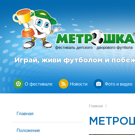
фестиваль детского
дворового футбола
Играй, живи футболом и побе
О фестивале
Новости
Фото и видео
Главная
/
Главная
МЕТРОШ
Положение