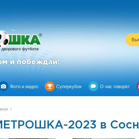
R
Выб
дворового футбола
ом и побеждай!
Фото и видео
Суперкубок
О нас говорят
вная
/
МЕТРОШКА-2023 в Сосн