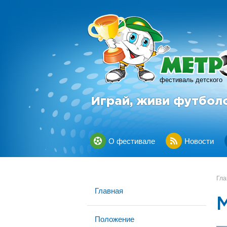
фестиваль детского
Играй, живи футбол
О фестивале
Новости
Гла
Главная
Положение