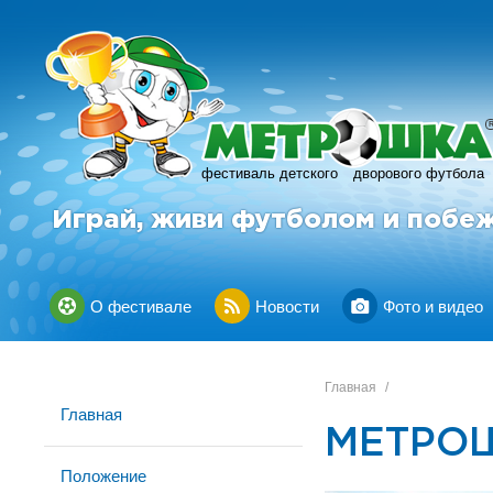
фестиваль детского
дворового футбола
Играй, живи футболом и побе
О фестивале
Новости
Фото и видео
Главная
/
Главная
МЕТРОШ
Положение