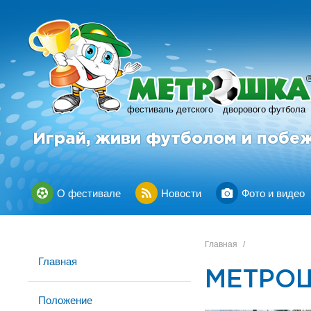
фестиваль детского
дворового футбола
Играй, живи футболом и побе
О фестивале
Новости
Фото и видео
Главная
/
Главная
МЕТРОШ
Положение