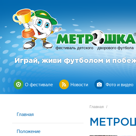
фестиваль детского
дворового футбола
Играй, живи футболом и побе
О фестивале
Новости
Фото и видео
Главная
/
Главная
МЕТРОШ
Положение