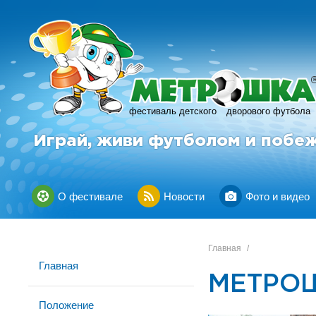
фестиваль детского
дворового футбола
Играй, живи футболом и побе
О фестивале
Новости
Фото и видео
Главная
/
Главная
МЕТРОШ
Положение