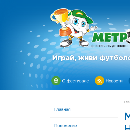
фестиваль детского
Играй, живи футбол
О фестивале
Новости
Гла
Главная
Положение