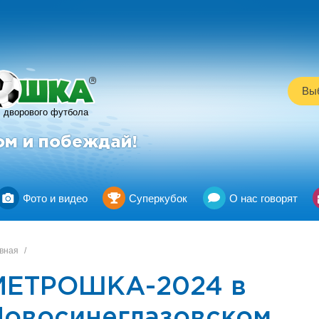
R
Выб
дворового футбола
ом и побеждай!
Фото и видео
Суперкубок
О нас говорят
вная
/
МЕТРОШКА-2024 в
Новосинеглазовском