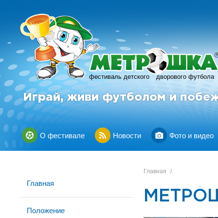
фестиваль детского
дворового футбола
Играй, живи футболом и побе
О фестивале
Новости
Фото и видео
Главная
/
Главная
МЕТРОШ
Положение