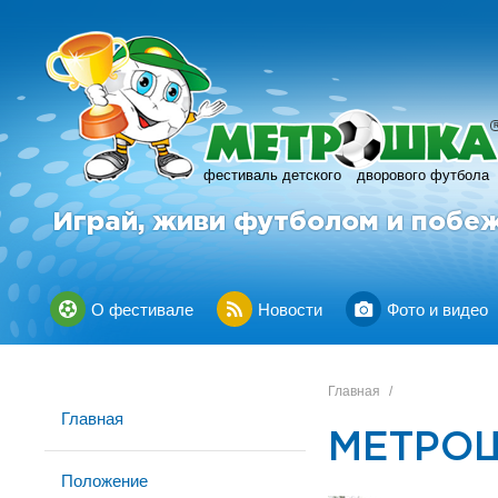
фестиваль детского
дворового футбола
Играй, живи футболом и побе
О фестивале
Новости
Фото и видео
Главная
/
Главная
МЕТРОШ
Положение