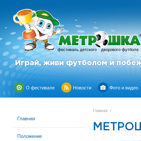
фестиваль детского
дворового футбола
Играй, живи футболом и побе
О фестивале
Новости
Фото и видео
Главная
/
Главная
МЕТРОШ
Положение