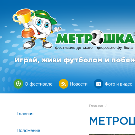
фестиваль детского
дворового футбола
Играй, живи футболом и побе
О фестивале
Новости
Фото и видео
Главная
/
Главная
МЕТРОШ
Положение