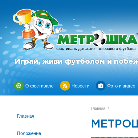
фестиваль детского
дворового футбола
Играй, живи футболом и побе
О фестивале
Новости
Фото и видео
Главная
/
Главная
МЕТРОШ
Положение