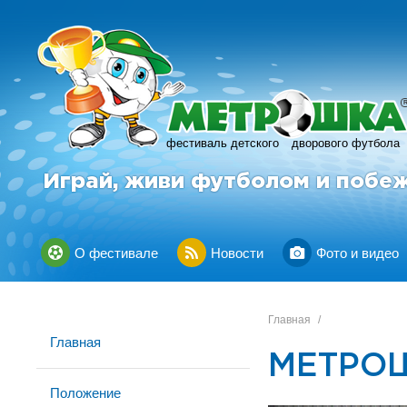
фестиваль детского
дворового футбола
Играй, живи футболом и побе
О фестивале
Новости
Фото и видео
Главная
/
Главная
МЕТРОШ
Положение