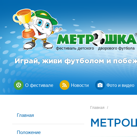
фестиваль детского
дворового футбола
Играй, живи футболом и побе
О фестивале
Новости
Фото и видео
Главная
/
Главная
МЕТРОШ
Положение