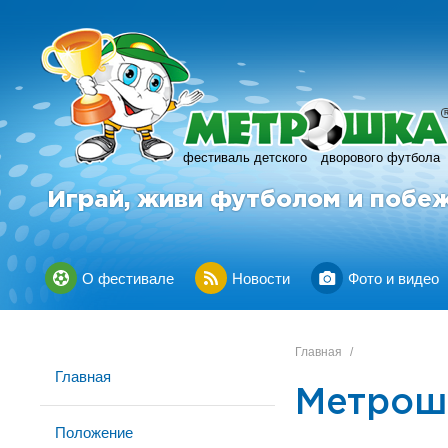
фестиваль детского
дворового футбола
Играй, живи футболом и побе
О фестивале
Новости
Фото и видео
Главная
/
Главная
Метрошк
Положение