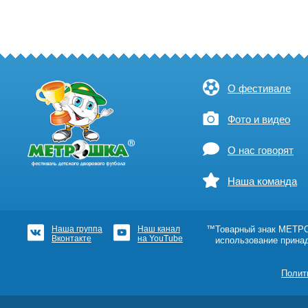
О фестивале
Фото и видео
О нас говорят
Наша команда
Наша группа
Наш канал
™Товарный знак МЕТРОШ
Вконтакте
на YouTube
использование прина
Полит