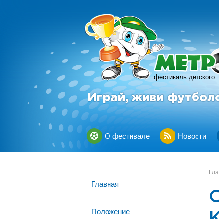
фестиваль детского
Играй, живи футбол
О фестивале
Новости
Гла
Главная
Положение