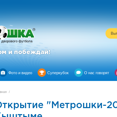
R
Выб
дворового футбола
ом и побеждай!
Фото и видео
Суперкубок
О нас говорят
вная
/
Открытие "Метрошки-20
Кыштыме