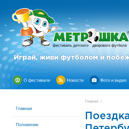
фестиваль детского
дворового футбола
Играй, живи футболом и побе
О фестивале
Новости
Фото и видео
Главная
/
Главная
Поездка
Положение
Петербу