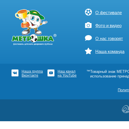
О фестивале
Фото и видео
О нас говорят
Наша команда
Наша группа
Наш канал
™Товарный знак МЕТРОШ
Вконтакте
на YouTube
использование прина
Полит