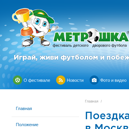
фестиваль детского
дворового футбола
Играй, живи футболом и побе
О фестивале
Новости
Фото и видео
Главная
/
Главная
Поездка
Положение
в Москв