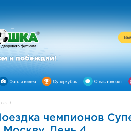
R
Выб
дворового футбола
ом и побеждай!
Фото и видео
Суперкубок
О нас говорят
вная
/
Поездка чемпионов Суп
 Москву. День 4