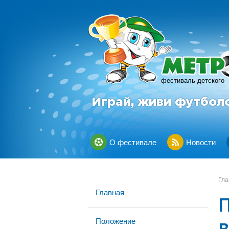
фестиваль детского
Играй, живи футбол
О фестивале
Новости
Гла
Главная
Положение
в