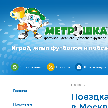
фестиваль детского
дворового футбола
Играй, живи футболом и побе
О фестивале
Новости
Фото и видео
Главная
/
Главная
Поездка
Положение
в Москв