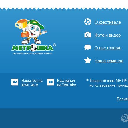
О фестивале
Фото и видео
О нас говорят
Наша команда
Наша группа
Наш канал
™Товарный знак МЕТРОШ
Вконтакте
на YouTube
использование прина
Полит