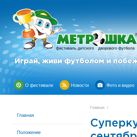
фестиваль детского
дворового футбола
Играй, живи футболом и побе
О фестивале
Новости
Фото и видео
Главная
/
Главная
Суперку
Положение
сентяб