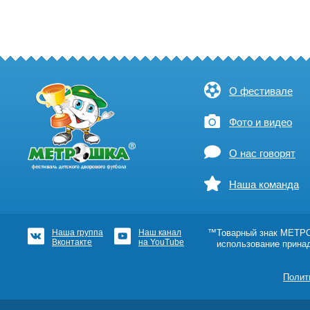
О фестивале
Фото и видео
О нас говорят
Наша команда
Наша группа
Наш канал
™Товарный знак МЕТРОШ
Вконтакте
на YouTube
использование прина
Полит