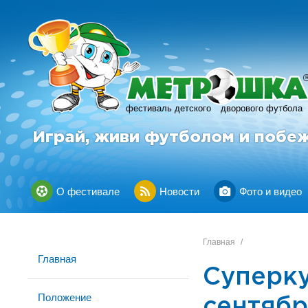
фестиваль детского
дворового футбола
Играй, живи футболом и побе
О фестивале
Новости
Фото и видео
Главная
/
Главная
Суперку
Положение
сентяб