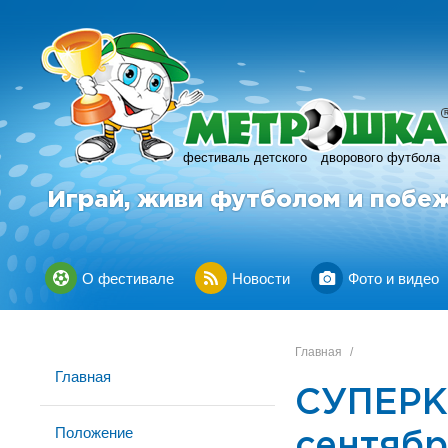
фестиваль детского
дворового футбола
Играй, живи футболом и побе
О фестивале
Новости
Фото и видео
Главная
/
Главная
СУПЕРКУ
Положение
сентяб